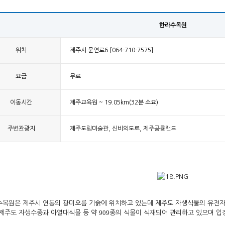
한라수목원
위치
제주시 문연로6 [064-710-7575]
요금
무료
이동시간
제주교육원 ~ 19.05km(32분 소요)
주변관광지
제주도립미술관, 신비의도로, 제주공룡랜드
수목원은 제주시 연동의 광미오름 기슭에 위치하고 있는데 제주도 자생식물의 유전
909
 제주도 자생수종과 아열대식물 등 약
종의 식물이 식재되어 관리하고 있으며 입