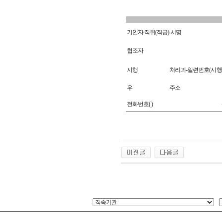
기안자 직위
(
직급
)
서명
협조자
시행
처리과
-
일련번호
(
시행
우
주소
전화번호
( )