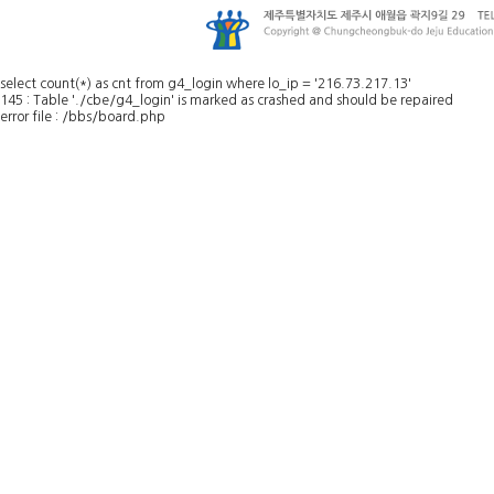
select count(*) as cnt from g4_login where lo_ip = '216.73.217.13'
145 : Table './cbe/g4_login' is marked as crashed and should be repaired
error file : /bbs/board.php