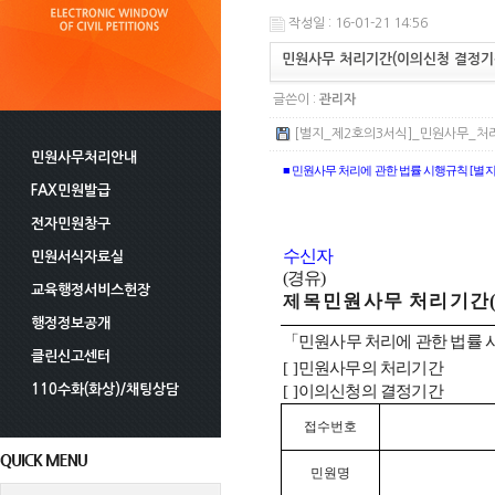
작성일 : 16-01-21 14:56
민원사무 처리기간(이의신청 결정기
글쓴이 :
관리자
[별지_제2호의3서식]_민원사무_처리
민원사무처리안내
■
민원사무 처리에 관한 법률 시행규칙
[
별지
FAX민원발급
전자민원창구
수신자
민원서식자료실
(
경유
)
교육행정서비스헌장
민원사무 처리기간
제 목
행정정보공개
「
민원사무 처리에 관한 법률 
클린신고센터
[ ]
민원사무의 처리기간
110수화(화상)/채팅상담
[ ]
이의신청의 결정기간
접수번호
민원명