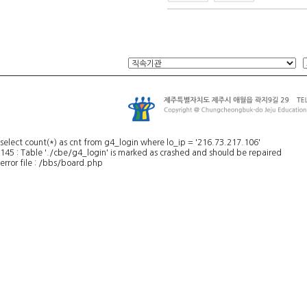
select count(*) as cnt from g4_login where lo_ip = '216.73.217.106'
145 : Table './cbe/g4_login' is marked as crashed and should be repaired
error file : /bbs/board.php