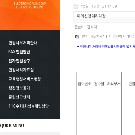
작성일 : 16-01-21 14:59
이의신청처리대장
글쓴이 :
관리자
[별지_제5호서식]_이의신청처리대장.hw
민원사무처리안내
■
민원사무 처리에 관한 법률 시행
규칙
[
별지 
FAX민원발급
전자민원창구
민원서식자료실
교육행정서비스헌장
접수번호
접수일
처리부서
민
행정정보공개
클린신고센터
110수화(화상)/채팅상담