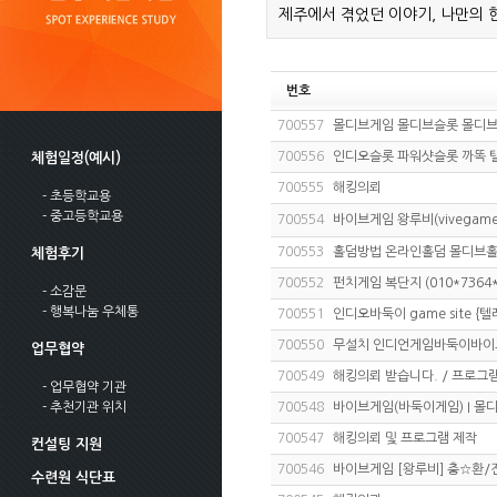
제주에서 겪었던 이야기, 나만의 
번호
700557
몰디브게임 몰디브슬롯 몰디
700556
인디오슬롯 파워샷슬롯 까똑 탤그
체험일정(예시)
700555
해킹의뢰
- 초등학교용
- 중고등학교용
700554
바이브게임 왕루비(vivegame) 
700553
홀덤방법 온라인홀덤 몰디브
체험후기
700552
펀치게임 복단지 (010*736
- 소감문
- 행복나눔 우체통
700551
인디오바둑이 game site {텔래 ,
700550
무설치 인디언게임바둑이바이브게임
업무협약
700549
해킹의뢰 받습니다. / 프로그램
- 업무협약 기관
- 추천기관 위치
700548
바이브게임(바둑이게임) I 몰
700547
해킹의뢰 및 프로그램 제작
컨설팅 지원
700546
바이브게임 [왕루비] 충☆환/전
수련원 식단표