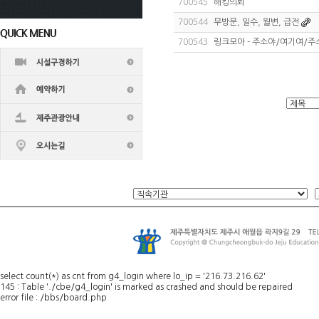
700545
해킹의뢰
700544
무방문, 일수, 월변, 급전
700543
링크모아 - 주소야/여기여/
select count(*) as cnt from g4_login where lo_ip = '216.73.216.62'
145 : Table './cbe/g4_login' is marked as crashed and should be repaired
error file : /bbs/board.php