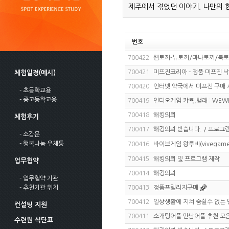
제주에서 겪었던 이야기, 나만의 
번호
700422
웹토끼-뉴토끼/마나토끼/북토
700421
미프진코리아 - 정품 미프진 
체험일정(예시)
700420
인터넷 약국에서 미프진 구매 
- 초등학교용
- 중고등학교용
700419
인디오게임 캬툑,탤래 : WEW
700418
해킹의뢰
체험후기
700417
해킹의뢰 받습니다. / 프로그램
- 소감문
- 행복나눔 우체통
700416
바이브게임 왕루비(vivegame) 
700415
해킹의뢰 및 프로그램 제작
업무협약
700414
해킹의뢰
- 업무협약 기관
- 추천기관 위치
700413
정품프릴리지구매
700412
일상생활에 지쳐 숨쉴수 없는 
컨설팅 지원
700411
소개팅어플 만남어플 추천 모음
수련원 식단표