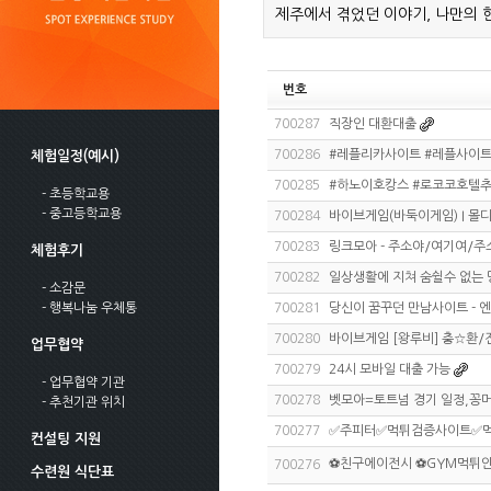
제주에서 겪었던 이야기, 나만의 
번호
700287
직장인 대환대출
700286
#레플리카사이트 #레플사이트
체험일정(예시)
700285
#하노이호캉스 #로코코호텔추
- 초등학교용
- 중고등학교용
700284
바이브게임(바둑이게임) I 몰
700283
링크모아 - 주소야/여기여/
체험후기
700282
일상생활에 지쳐 숨쉴수 없는 
- 소감문
- 행복나눔 우체통
700281
당신이 꿈꾸던 만남사이트 - 
700280
바이브게임 [왕루비] 충☆환/전
업무협약
700279
24시 모바일 대출 가능
- 업무협약 기관
700278
벳모아=토트넘 경기 일정,꽁
- 추천기관 위치
700277
✅주피터✅먹튀검증사이트✅
컨설팅 지원
⚽️친구에이전시 ⚽️GYM먹튀안
700276
수련원 식단표