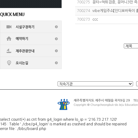
700275
꽁타=먹튀검증, 꽁머니3만 
700274
vibe게임주소【인디오바둑이 
700273
ccc
select count(*) as cnt from g4_login where lo_ip = '216.73.217.120'
145 : Table './cbe/g4_login' is marked as crashed and should be repaired
error file : /bbs/board.php