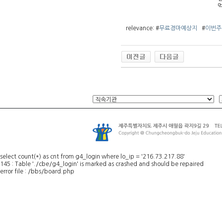
먹
relevance: #
무료경마예상지
#
이번주
select count(*) as cnt from g4_login where lo_ip = '216.73.217.88'
145 : Table './cbe/g4_login' is marked as crashed and should be repaired
error file : /bbs/board.php