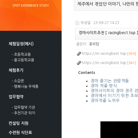
제주에서 겪었던 이야기, 나만의 
작성일 : 23-09-27 14:23
경마사이트추천 【 racingbest.
체험일정(예시)
글쓴이 :
홍보탑
https://m.racingbest.top
[343]
- 초등학교용
- 중고등학교용
https://m.racingbest.top
[341]
체험후기
Contents
경마 즐기는 관람객들
- 소감문
경마 적중 방식
- 행복나눔 우체통
경마사이트의 경마 경주 관
경마에서 이기기 위한 초
업무협약
경마적중 노하우
- 업무협약 기관
- 추천기관 위치
컨설팅 지원
수련원 식단표